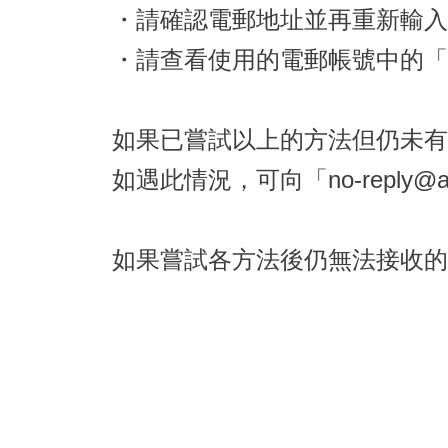
・請確認電郵地址並再重新輸入
・請查看使用的電郵帳號中的「
如果已嘗試以上的方法但仍未有
如遇此情況，可向「no-reply@
如果嘗試各方法後仍無法接收的