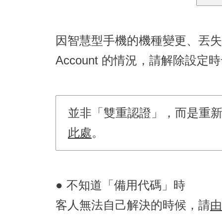
因智慧型手機的機種變更、丟失、故障等
Account 的情況，請解除設
並非「雙重認證」，而是重新建立
此處
。
● 不知道「備用代碼」時
客人無法自己解決的時候，請
由